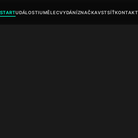
START
UDÁLOSTI
UMĚLEC
VYDÁNÍ
ZNAČKA
VST
SÍŤ
KONTAK